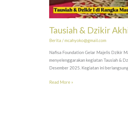
Tausiah & Dzikir Akh
Berita
/
mcahyoko@gmail.com
Nafisa Foundation Gelar Majelis Dzikir 
menyelenggarakan kegiatan Tausiah & Dzik
Desember 2025. Kegiatan ini berlangsung 
Tausiah
Read More »
&
Dzikir
Akhir
Tahun
2025