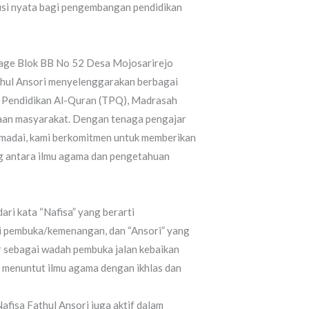
usi nyata bagi pengembangan pendidikan
.
lage Blok BB No 52 Desa Mojosarirejo
thul Ansori menyelenggarakan berbagai
n Pendidikan Al-Quran (TPQ), Madrasah
aan masyarakat. Dengan tenaga pengajar
emadai, kami berkomitmen untuk memberikan
ng antara ilmu agama dan pengetahuan
ari kata “Nafisa” yang berarti
ti pembuka/kemenangan, dan “Ansori” yang
r sebagai wadah pembuka jalan kebaikan
 menuntut ilmu agama dengan ikhlas dan
afisa Fathul Ansori juga aktif dalam