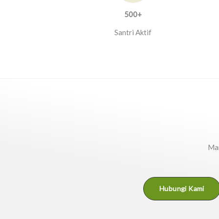
500+​
Santri Aktif
Mar
Hubungi Kami